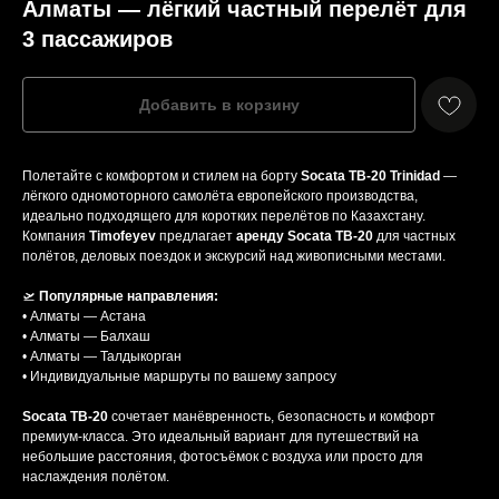
Алматы — лёгкий частный перелёт для
3 пассажиров
Добавить в корзину
Полетайте с комфортом и стилем на борту
Socata TB-20 Trinidad
—
лёгкого одномоторного самолёта европейского производства,
идеально подходящего для коротких перелётов по Казахстану.
Компания
Timofeyev
предлагает
аренду Socata TB-20
для частных
полётов, деловых поездок и экскурсий над живописными местами.
🛫
Популярные направления:
• Алматы — Астана
• Алматы — Балхаш
• Алматы — Талдыкорган
• Индивидуальные маршруты по вашему запросу
Socata TB-20
сочетает манёвренность, безопасность и комфорт
премиум-класса. Это идеальный вариант для путешествий на
небольшие расстояния, фотосъёмок с воздуха или просто для
наслаждения полётом.