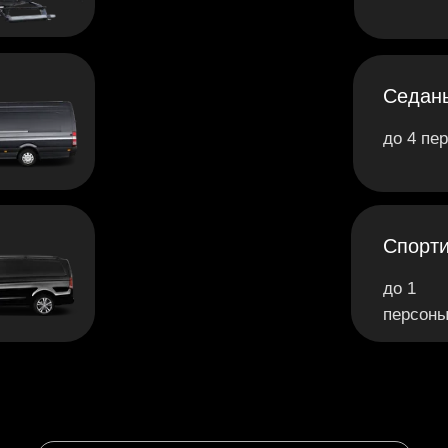
Седан
до 4 пе
Спорт
до 1
персон