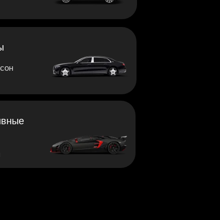
ы
рсон
ивные
ы