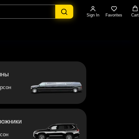
Sign In
Favorites
Cart
ины
ерсон
рожники
рсон