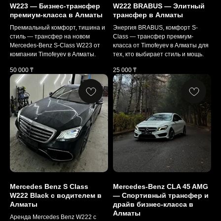
W223 — Бизнес-трансфер
W222 BRABUS — Элитный
премиум-класса в Алматы
трансфер в Алматы
Премиальный комфорт, тишина и
Энергия BRABUS, комфорт S-
стиль — трансфер на новом
Class — трансфер премиум-
Mercedes-Benz S-Class W223 от
класса от Timofeyev в Алматы для
компании Timofeyev в Алматы.
тех, кто выбирает стиль и мощь.
50 000
₸
25 000
₸
Mercedes Benz S Class
Mercedes-Benz CLA 45 AMG
W222 Black с водителем в
— Спортивный трансфер и
Алматы
драйв бизнес-класса в
Алматы
Аренда Mercedes Benz W222 с