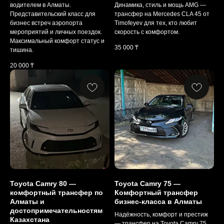
водителем в Алматы.
Динамика, стиль и мощь AMG —
Представительский класс для
трансфер на Mercedes CLA 45 от
бизнес встреч аэропорта
Timofeyev для тех, кто любит
мероприятий и личных поездок.
скорость с комфортом.
Максимальный комфорт статус и
35 000
₸
тишина.
20 000
₸
Toyota Camry 80 —
Toyota Camry 75 —
комфортный трансфер по
Комфортный трансфер
Алматы и
бизнес-класса в Алматы
достопримечательностям
Надёжность, комфорт и престиж
Казахстана
— трансфер на Toyota Camry 75