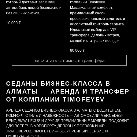
который доставит вас и ваш
компании Timofeyev.
автомобиль домой безопасно и
Максимальный комфорт,
без лишних рисков.
премиальный салон,
профессиональный водитель и
10 000
₸
абсолютный контроль сервиса.
Идеальный выбор для VIP
трансфера, деловых встреч,
свадеб и статусных поездок.
80 000
₸
рассчитать стоимость трансфера
СЕДАНЫ БИЗНЕС-КЛАССА В
АЛМАТЫ — АРЕНДА И ТРАНСФЕР
ОТ КОМПАНИИ TIMOFEYEV
АРЕНДА СЕДАНОВ БИЗНЕС-КЛАССА В АЛМАТЫ С ВОДИТЕЛЕМ.
КОМФОРТ, СТИЛЬ И НАДЁЖНОСТЬ — АВТОМОБИЛИ MERCEDES-
BENZ, BMW, LEXUS И ДРУГИЕ ПРЕМИАЛЬНЫЕ МОДЕЛИ. ПОДХОДИТ
ДЛЯ ВСТРЕЧ В АЭРОПОРТУ, ДЕЛОВЫХ ПОЕЗДОК И VIP-
ТРАНСФЕРОВ. TIMOFEYEV — БЕЗУПРЕЧНЫЙ СЕРВИС И
ПУНКТУАЛЬНОСТЬ.