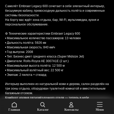
Самолёт Embraer Legacy 600 сочетает в себе элегантный интерьер,
бесшумную кабину, превосходную дальность полёта и современные
системы безопасности.
На борту вас ждёт зона отдыха, бар, Wi-Fi, мультимедиа, кухня и
персональное обслуживание.
⚙️ Технические характеристики Embraer Legacy 600
• Максимальное количество пассажиров: 13 человек
• Дальность полёта: 5926 км
• Максимальная скорость: 840 км/ч
• Год выпуска: 2008
• Тип: Бизнес-джет среднего класса (Super Midsize Jet)
• Двигатели: Rolls-Royce AE 3007A1E (2 шт.)
• Максимальная высота полёта: 12 500 м
• Максимальный взлётный вес: 22 500 кг
• Экипаж: 2 пилота + стюард
Интерьер выполнен из натуральной кожи и дерева, салон разделён на
три зоны отдыха, оборудован туалетной комнатой и вместительным
багажным отсеком.
Комфорт уровня пятизвёздочного отеля — теперь в небе.
Главная
Каталог
Контакты
Меню