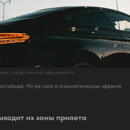
менем создаёт иллюзию официальности
остейшей. Но её сила в психологическом эффекте.
ыходит из зоны прилета