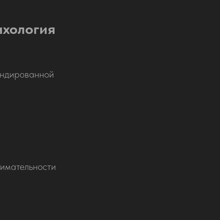
ихология
ендированной
нимательности