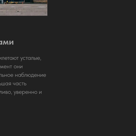
дами
летают усталые,
омент они
ельное наблюдение
ьшая часть
ливо, уверенно и