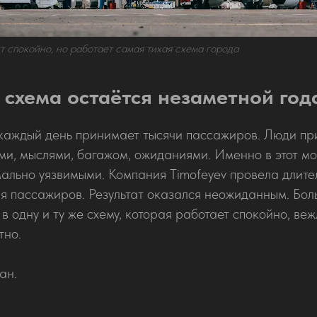
т спокойно, но работает самая тихая схема города
 схема остаётся незаметной го
каждый день принимает тысячи пассажиров. Люди при
и, мыслями, багажом, ожиданиями. Именно в этот м
мально уязвимыми. Компания Timofeyev провела длит
я пассажиров. Результат оказался неожиданным. Бол
в одну и ту же схему, которая работает спокойно, веж
тно.
ан.