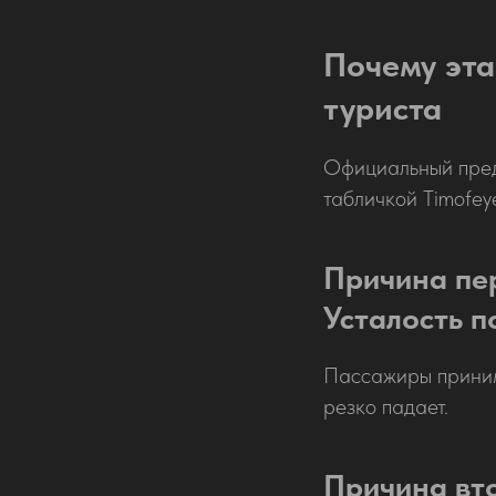
Почему эта
туриста
Официальный пред
табличкой Timofeye
Причина пе
Усталость п
Пассажиры приним
резко падает.
Причина вт