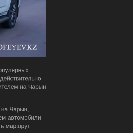
популярных
 действительно
ителем на Чарын
 на Чарын,
аем автомобили
ть маршрут