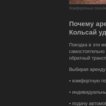
Комфортные поездки
Почему аре
Кольсай у
Поездка в эти м
самостоятельно 
обратный трансп
Выбирая аренду 
• комфортную по
• индивидуальн
• подачу автом