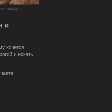
ых классов.
н и
му хочется
рогой и искать
чаете: