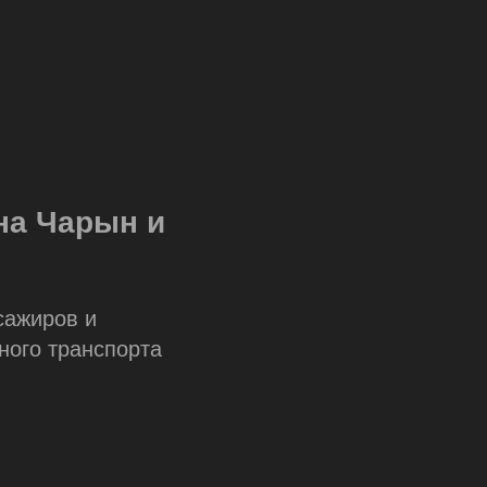
на Чарын и
сажиров и
ного транспорта