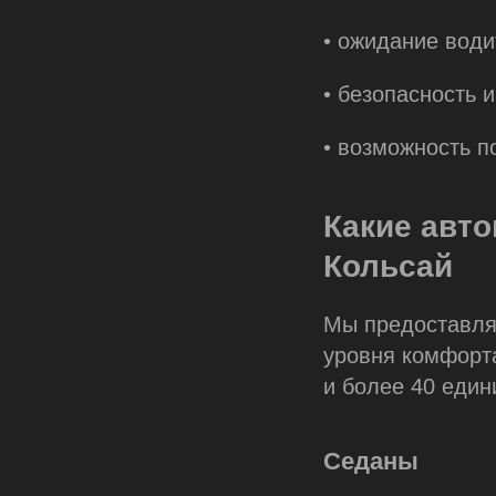
• ожидание води
• безопасность 
• возможность п
Какие авт
Кольсай
Мы предоставляе
уровня комфорта
и более 40 един
Седаны