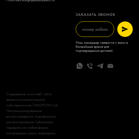
Политика конфиденциальности
ЗАКАЗАТЬ ЗВОНОК
Наш менеджер свяжется с вами в
ближайшее время для
подтверждения деталей.
Содержание этого веб-сайта
является исключительной
собственностью TIMOFEYEV Ltd.
Несанкционированное
воспроизведение, модификация,
распространение, публикация,
передача или любая форма
копирования строго запрещены.